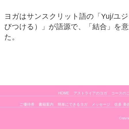
ヨガはサンスクリット語の「Yuj/ユ
びつける）」が語源で、「結合」を
た。
HOME
アストライアのヨガ
コースの
ご優待券
書籍案内
簡単にできるヨガ
メッセージ
佐多 美
Copyri