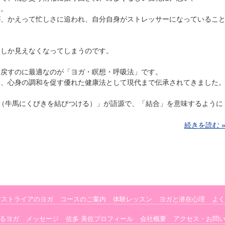
す。
が、かえって忙しさに追われ、自分自身がストレッサーになっているこ
囲しか見えなくなってしまうのです。
り戻すのに最適なのが「ヨガ・瞑想・呼吸法」です。
は、心身の調和を促す優れた健康法として現代まで伝承されてきました
ジュ（牛馬にくびきを結びつける）」が語源で、「結合」を意味するように
続きを読む 
アストライアのヨガ
コースのご案内
体験レッスン
ヨガと潜在心理
よく
るヨガ
メッセージ
佐多 美佐プロフィール
会社概要
アクセス・お問