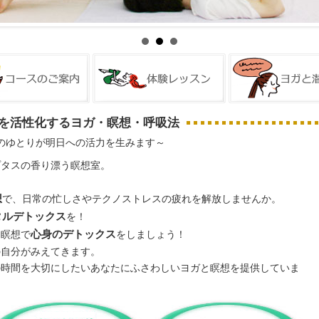
を活性化するヨガ・瞑想・呼吸法
のゆとりが明日への活力を生みます～
プタスの香り漂う瞑想室。
想
で、日常の忙しさやテクノストレスの疲れを解放しませんか。
タルデトックス
を！
と瞑想で
心身のデトックス
をしましょう！
の自分がみえてきます。
の時間を大切にしたいあなたにふさわしいヨガと瞑想を提供していま