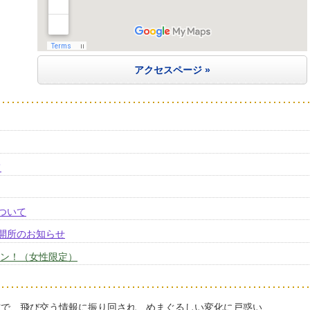
アクセスページ »
て
ついて
的開所のお知らせ
ポン！（女性限定）
方で、飛び交う情報に振り回され、めまぐるしい変化に戸惑い、