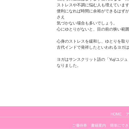
ストレスや不調に悩む人も増えていま
便利になれば時間に余裕ができるはず
さえ
気づかない場合も多いでしょう。
心にゆとりがないと、目の前の狭い範
心身のストレスを緩和し、ゆとりを取
古代インドで発祥したといわれるヨガ
ヨガはサンスクリット語の「Yuj/ユ
なりました。
HOME
ご優待券
書籍案内
簡単にでき