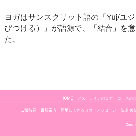
ヨガはサンスクリット語の「Yuj/ユ
びつける）」が語源で、「結合」を
た。
HOME
アストライアのヨガ
コースの
ご優待券
書籍案内
簡単にできるヨガ
メッセージ
佐多 美
Copyri