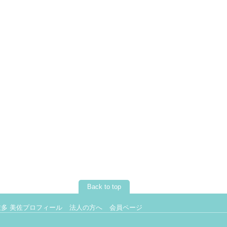
Back to top
佐多 美佐プロフィール
法人の方へ
会員ページ