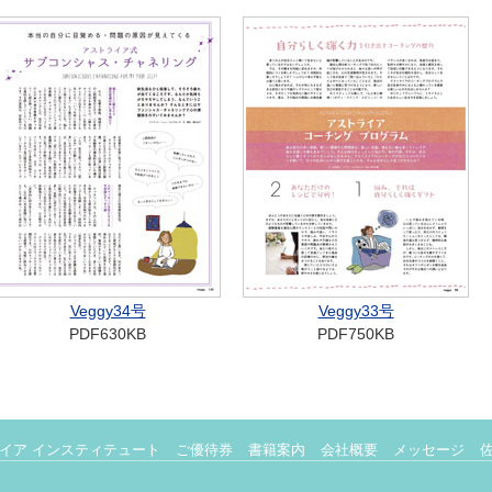
Veggy34号
Veggy33号
PDF630KB
PDF750KB
イア インスティテュート
ご優待券
書籍案内
会社概要
メッセージ