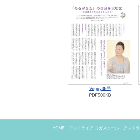
Veggy35号
PDF500KB
HOME
アストライア ヨガスクール
アストラ