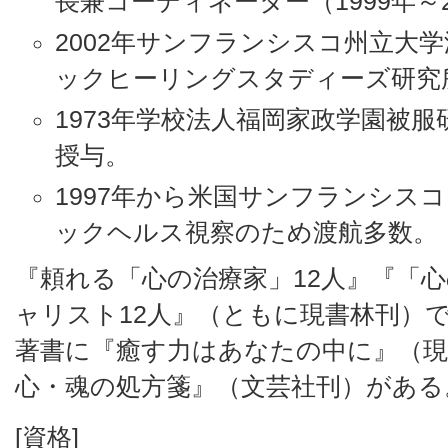
長兼コーディネーター（1999年～2
2002年サンフランシスコ州立大
ックヒーリングスタディーズ研究
1973年学校法人福岡家政学園被
授与。
1997年から米国サンフランシス
ックヘルス視察のため渡航多数。
『頼れる「心の治療家」12人』『「
ャリスト12人』（ともに現書林刊）
著書に『癒す力はあなたの中に』（現
心・魂の処方箋』（文芸社刊）がある
[資格]