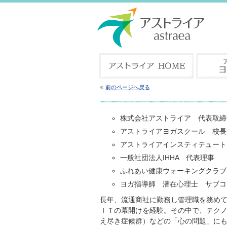
前のページへ戻る
株式会社アストライア 代表取締
アストライアヨガスクール 校長
アストライアインスティテュート
一般社団法人IHHA 代表理事
ふれあい健康ウォーキングクラブ
ヨガ指導師 潜在心理士 サブコ
長年、流通商社に勤務し管理職を務め
ＩＴの幕開けを経験。その中で、テク
え尽き症候群）などの「心の問題」に