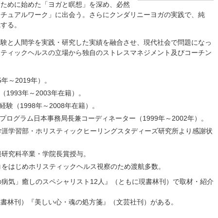
るために始めた「ヨガと瞑想」を深め、必然
リチュアルワーク」に出会う。さらにクンダリニーヨガの実践で、純
識する。
経験と人間学を実践・研究した実績を融合させ、現代社会で問題になっ
スティックヘルスの立場から独自のストレスマネジメント及びコーチン
年～2019年）。
1993年～2003年在籍）。
験（1998年～2008年在籍）。
ログラム日本事務局長兼コーディネーター（1999年～2002年）。
大学涯学習部・ホリスティックヒーリングスタディーズ研究所より感謝状
被服研究科卒業・学院長賞授与。
スコをはじめホリスティックヘルス視察のため渡航多数。
の病気」癒しのスペシャリスト12人』（ともに現書林刊）で取材・紹介
代書林刊）『美しい心・魂の処方箋』（文芸社刊）がある。