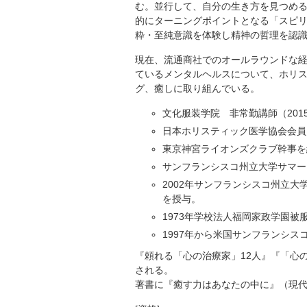
む。並行して、自分の生き方を見つめ
的にターニングポイントとなる「スピ
粋・至純意識を体験し精神の哲理を認
現在、流通商社でのオールラウンドな
ているメンタルヘルスについて、ホリ
グ、癒しに取り組んでいる。
文化服装学院 非常勤講師（2015
日本ホリスティック医学協会会員（
東京神宮ライオンズクラブ幹事を経
サンフランシスコ州立大学サマープ
2002年サンフランシスコ州立
を授与。
1973年学校法人福岡家政学園
1997年から米国サンフランシ
『頼れる「心の治療家」12人』『「心
される。
著書に『癒す力はあなたの中に』（現