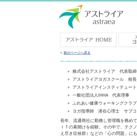
前のページへ戻る
株式会社アストライア 代表取締
アストライアヨガスクール 校長
アストライアインスティテュート
一般社団法人IHHA 代表理事
ふれあい健康ウォーキングクラブ
ヨガ指導師 潜在心理士 サブコ
長年、流通商社に勤務し管理職を務め
ＩＴの幕開けを経験。その中で、テク
え尽き症候群）などの「心の問題」に