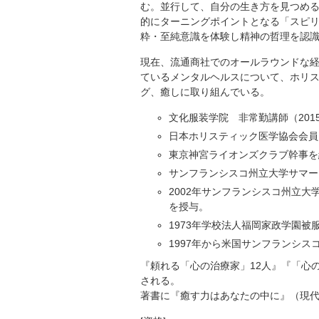
む。並行して、自分の生き方を見つめ
的にターニングポイントとなる「スピ
粋・至純意識を体験し精神の哲理を認
現在、流通商社でのオールラウンドな
ているメンタルヘルスについて、ホリ
グ、癒しに取り組んでいる。
文化服装学院 非常勤講師（2015
日本ホリスティック医学協会会員（
東京神宮ライオンズクラブ幹事を経
サンフランシスコ州立大学サマープ
2002年サンフランシスコ州立
を授与。
1973年学校法人福岡家政学園
1997年から米国サンフランシ
『頼れる「心の治療家」12人』『「心
される。
著書に『癒す力はあなたの中に』（現