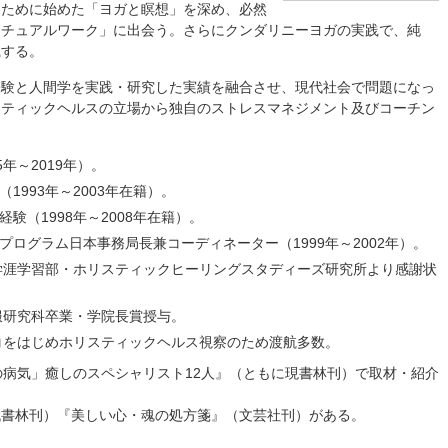
るために始めた「ヨガと瞑想」を深め、必然
リチュアルワーク」に出会う。さらにクンダリニーヨガの実践で、純
識する。
経験と人間学を実践・研究した実績を融合させ、現代社会で問題になっ
スティックヘルスの立場から独自のストレスマネジメント及びコーチン
年～2019年）。
1993年～2003年在籍）。
験（1998年～2008年在籍）。
ログラム日本事務局長兼コーディネーター（1999年～2002年）。
大学涯学習部・ホリスティックヒーリングスタディーズ研究所より感謝状
被服研究科卒業・学院長賞授与。
スコをはじめホリスティックヘルス視察のため渡航多数。
の病気」癒しのスペシャリスト12人』（ともに現書林刊）で取材・紹介
代書林刊）『美しい心・魂の処方箋』（文芸社刊）がある。