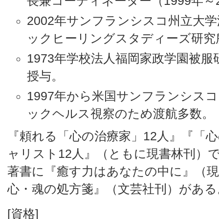
長兼コーディネーター（1999年～2
2002年サンフランシスコ州立大
ックヒーリングスタディーズ研究
1973年学校法人福岡家政学園被
授与。
1997年から米国サンフランシス
ックヘルス視察のため渡航多数。
『頼れる「心の治療家」12人』『「
ャリスト12人』（ともに現書林刊）
著書に『癒す力はあなたの中に』（現
心・魂の処方箋』（文芸社刊）がある
[資格]