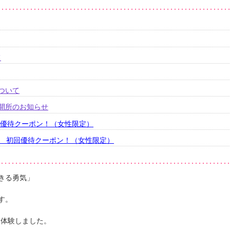
て
ついて
的開所のお知らせ
回優待クーポン！（女性限定）
ス 初回優待クーポン！（女性限定）
きる勇気」
す。
を体験しました。