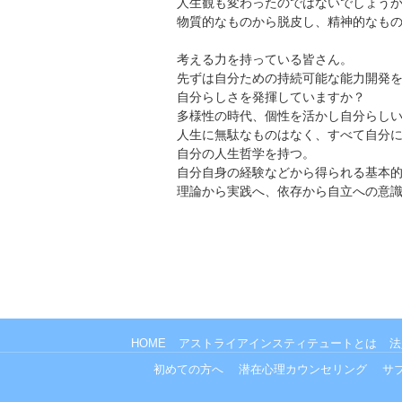
人生観も変わったのではないでしょう
物質的なものから脱皮し、精神的なも
考える力を持っている皆さん。
先ずは自分ための持続可能な能力開発
自分らしさを発揮していますか？
多様性の時代、個性を活かし自分らし
人生に無駄なものはなく、すべて自分
自分の人生哲学を持つ。
自分自身の経験などから得られる基本
理論から実践へ、依存から自立への意
HOME
アストライアインスティテュートとは
法
初めての方へ
潜在心理カウンセリング
サ