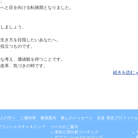
か。
のへと目を向ける転換期となりました。
をしましょう。
い生き方を目指したいあなたへ。
に役立つものです。
的な考え、価値観を持つことです。
識改革、気づきの時です。
続きを読む 
人の方へ
ご優待券
書籍案内
癒しのメッセージ
佐多 美佐プロフィー
ブコンシャスチャネリング
コースのご案内
潜在心理分析コーチング
サブコンシャスヒーリング