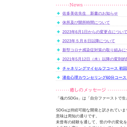
佐多美佐先生 新書のお知らせ
休所及び開所時間について
2023年6月1日からの変更点につい
2023年５月８日以降について
新型コロナ感染症対策の取り組みに
2021年5月12日（水）以降の変則
チャネリングマイセルフコース 初
潜在心理カウンセリング60分コー
「魂のSDGs」は「自分ファーストで生
SDGsは持続可能な開発と訳されていま
意味は周知の通りです。
未曾有の経験を通して、世の中の変化