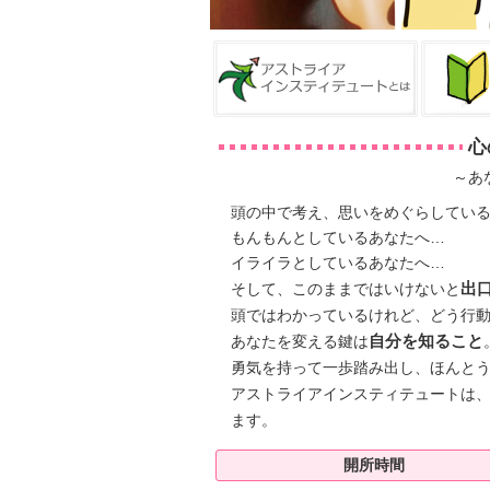
心
～あ
頭の中で考え、思いをめぐらしてい
もんもんとしているあなたへ…
イライラとしているあなたへ…
そして、このままではいけないと
出
頭ではわかっているけれど、どう行
あなたを変える鍵は
自分を知ること
勇気を持って一歩踏み出し、ほんと
アストライアインスティテュートは
ます。
開所時間