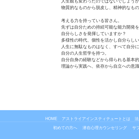
人生観も変わったのではないでしょう
物質的なものから脱皮し、精神的なも
考える力を持っている皆さん。
先ずは自分ための持続可能な能力開発
自分らしさを発揮していますか？
多様性の時代、個性を活かし自分らし
人生に無駄なものはなく、すべて自分
自分の人生哲学を持つ。
自分自身の経験などから得られる基本
理論から実践へ、依存から自立への意
HOME
アストライアインスティテュートとは
法
初めての方へ
潜在心理カウンセリング
サ