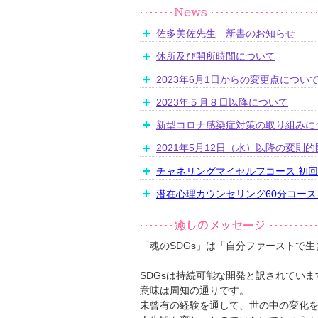
佐多美佐先生 新書のお知らせ
休所及び開所時間について
2023年6月1日からの変更点につい
2023年５月８日以降について
新型コロナ感染症対策の取り組みに
2021年5月12日（水）以降の変則
チャネリングマイセルフコース 初
潜在心理カウンセリング60分コー
「魂のSDGs」は「自分ファーストで生
SDGsは持続可能な開発と訳されていま
意味は周知の通りです。
未曾有の経験を通して、世の中の変化