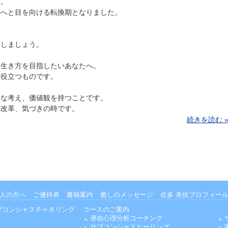
か。
のへと目を向ける転換期となりました。
をしましょう。
い生き方を目指したいあなたへ。
に役立つものです。
的な考え、価値観を持つことです。
識改革、気づきの時です。
続きを読む 
人の方へ
ご優待券
書籍案内
癒しのメッセージ
佐多 美佐プロフィー
ブコンシャスチャネリング
コースのご案内
潜在心理分析コーチング
サブコンシャスヒーリング