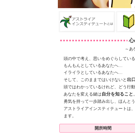
心
～あ
頭の中で考え、思いをめぐらしてい
もんもんとしているあなたへ…
イライラとしているあなたへ…
そして、このままではいけないと
出
頭ではわかっているけれど、どう行
あなたを変える鍵は
自分を知ること
勇気を持って一歩踏み出し、ほんと
アストライアインスティテュートは
ます。
開所時間