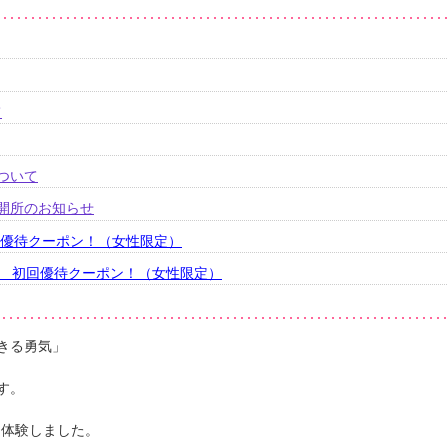
て
ついて
的開所のお知らせ
回優待クーポン！（女性限定）
ス 初回優待クーポン！（女性限定）
きる勇気」
す。
を体験しました。