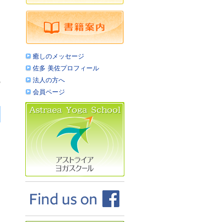
ヒ
。
、
癒しのメッセージ
佐多 美佐プロフィール
法人の方へ
の
会員ページ