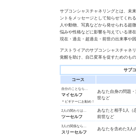
サブコンシャスチャネリングとは、未
ントをメッセージとして知らせてくれ
人や動物、写真などから発せられる超
悩みや性格などに影響を与えている潜
現在・過去・超過去・前世の出来事や
アストライアのサブコンシャスチャネ
覚醒を助け、自己変革を促すためのも
サブ
コース
自分のことなら…
あなた自身の問題・
マイセルフ
世など
＊ビギナーにお勧め！
あなたと相手1人（
2人の関わりは…
ツーセルフ
前世など
3人の関係なら…
あなたを含めた3人
スリーセルフ