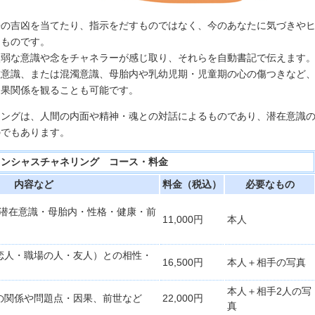
来の吉凶を当てたり、指示をだすものではなく、今のあなたに気づきや
るものです。
微弱な意識や念をチャネラーが感じ取り、それらを自動書記で伝えます
在意識、または混濁意識、母胎内や乳幼児期・児童期の心の傷つきなど
因果関係を観ることも可能です。
リングは、人間の内面や精神・魂との対話によるものであり、潜在意識
のでもあります。
コンシャスチャネリング コース・料金
内容など
料金（税込）
必要なもの
潜在意識・母胎内・性格・健康・前
11,000円
本人
恋人・職場の人・友人）との相性・
16,500円
本人＋相手の写真
本人＋相手2人の写
の関係や問題点・因果、前世など
22,000円
真