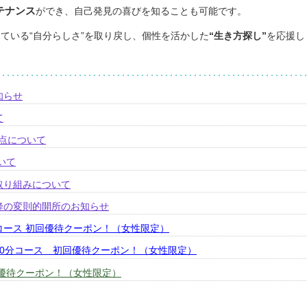
テナンス
ができ、自己発見の喜びを知ることも可能です。
ている“自分らしさ”を取り戻し、個性を活かした
“生き方探し”
を応援し
知らせ
て
更点について
いて
取り組みについて
以降の変則的開所のお知らせ
コース 初回優待クーポン！（女性限定）
60分コース 初回優待クーポン！（女性限定）
 優待クーポン！（女性限定）