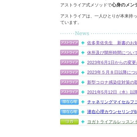
心身のメン
アストライア式メソッドで
アストライアは、一人ひとりが本来持っ
ています。
佐多美佐先生 新書のお
休所及び開所時間につい
2023年6月1日からの変
2023年５月８日以降につ
新型コロナ感染症対策の
2021年5月12日（水）
チャネリングマイセルフ
潜在心理カウンセリング
ヨガトライアルレッスン