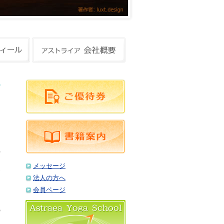
ア
れ
メッセージ
お
法人の方へ
会員ページ
。
の