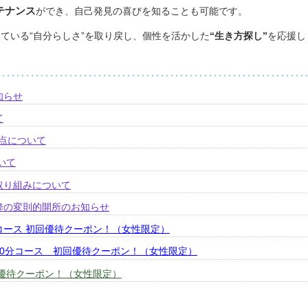
テナンス
ができ、自己発見の喜びを知ることも可能です。
ている“自分らしさ”を取り戻し、個性を活かした
“生き方探し”
を応援し
知らせ
て
更点について
いて
取り組みについて
以降の変則的開所のお知らせ
コース 初回優待クーポン！（女性限定）
60分コース 初回優待クーポン！（女性限定）
 優待クーポン！（女性限定）