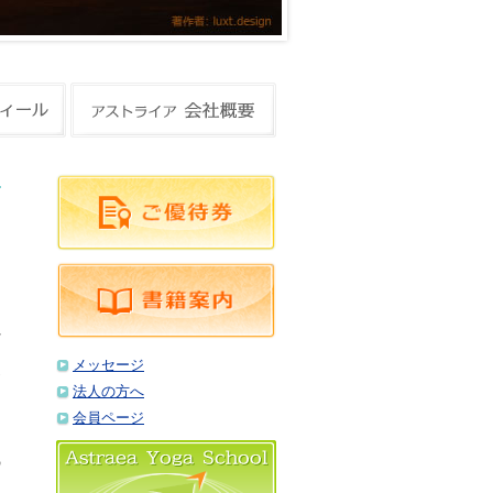
ア
れ
メッセージ
お
法人の方へ
会員ページ
。
の