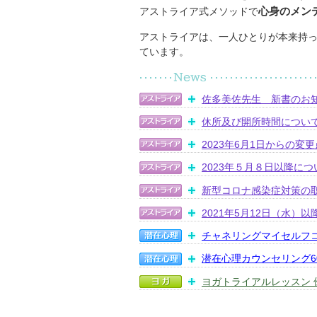
心身のメン
アストライア式メソッドで
アストライアは、一人ひとりが本来持っ
ています。
佐多美佐先生 新書のお
休所及び開所時間につい
2023年6月1日からの変
2023年５月８日以降につ
新型コロナ感染症対策の
2021年5月12日（水）
チャネリングマイセルフ
潜在心理カウンセリング
ヨガトライアルレッスン