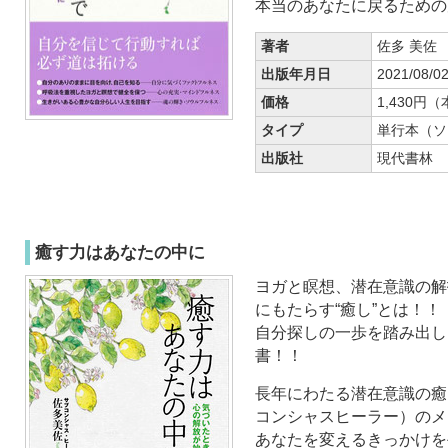
本当のあなたに戻るための
著者
佐多 美佐
出版年月日
2021/08/0
価格
1,430円
タイプ
単行本（ソ
出版社
現代書林
癒す力はあなたの中に
ヨガと瞑想、潜在意識の解
にもたらす“癒し”とは！！
自分探しの一歩を踏み出し
書！！
長年にわたる潜在意識の癒
コンシャスヒーラー）のメ
あなたを変えるきっかけを