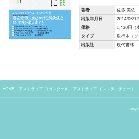
著者
佐多 美佐
出版年月日
2014/06/12
価格
1,430円
タイプ
単行本（ソ
出版社
現代書林
HOME
アストライア ヨガスクール
アストライア インスティテュート
Copyri