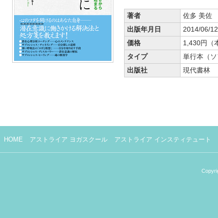
著者
佐多 美佐
出版年月日
2014/06/12
価格
1,430円
タイプ
単行本（ソ
出版社
現代書林
HOME
アストライア ヨガスクール
アストライア インスティテュート
Copyri