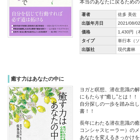
本当のあなたに戻るための
著者
佐多 美佐
出版年月日
2021/08/0
価格
1,430円
タイプ
単行本（ソ
出版社
現代書林
癒す力はあなたの中に
ヨガと瞑想、潜在意識の解
にもたらす“癒し”とは！！
自分探しの一歩を踏み出し
書！！
長年にわたる潜在意識の癒
コンシャスヒーラー）のメ
あなたを変えるきっかけを