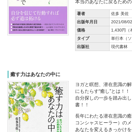
本当のあなたに戻るための
著者
佐多 美佐
出版年月日
2021/08/0
価格
1,430円
タイプ
単行本（ソ
出版社
現代書林
癒す力はあなたの中に
ヨガと瞑想、潜在意識の解
にもたらす“癒し”とは！！
自分探しの一歩を踏み出し
書！！
長年にわたる潜在意識の癒
コンシャスヒーラー）のメ
あなたを変えるきっかけを