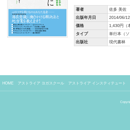
著者
佐多 美佐
出版年月日
2014/06/12
価格
1,430円
タイプ
単行本（ソ
出版社
現代書林
HOME
アストライア ヨガスクール
アストライア インスティテュート
Copyri